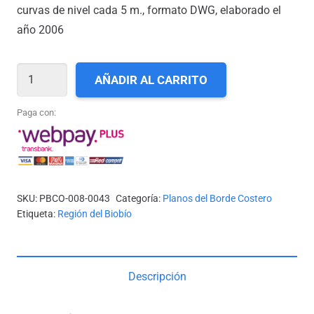
curvas de nivel cada 5 m., formato DWG, elaborado el
año 2006
VIII-
AÑADIR AL CARRITO
43_RÍO
PAICAVÍ
Paga con:
A
ESTERO
MACHILHUE
cantidad
SKU:
PBCO-008-0043
Categoría:
Planos del Borde Costero
Etiqueta:
Región del Biobío
Descripción