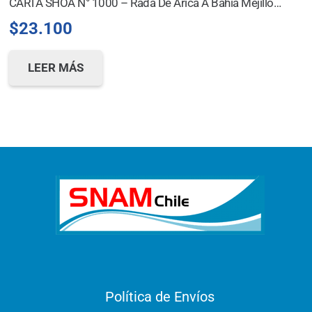
CARTA SHOA N° 1000 – Rada De Arica A Bahía Mejillones Del Sur *
$
23.100
LEER MÁS
Política de Envíos