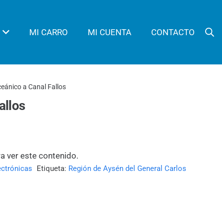
MI CARRO
MI CUENTA
CONTACTO
eánico a Canal Fallos
allos
ra ver este contenido.
ectrónicas
Etiqueta:
Región de Aysén del General Carlos