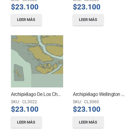
$
23.100
$
23.100
LEER MÁS
LEER MÁS
Archipiélago De Los Chonos, Canales Oceánicos
Archipiélago Wellington – Canal Fallos – Isla Bynoe A Isla Knorr Y Angostura Alemana
SKU:
CL3022
SKU:
CL3060
$
23.100
$
23.100
LEER MÁS
LEER MÁS