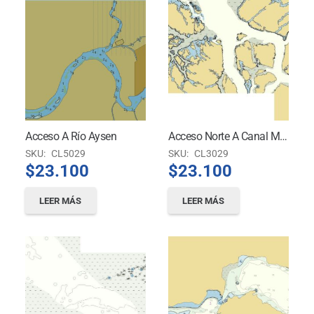
Acceso A Río Aysen
Acceso Norte A Canal Messier – Boca De Canales A Isla Van Der Meulen
SKU:
CL5029
SKU:
CL3029
$
23.100
$
23.100
LEER MÁS
LEER MÁS