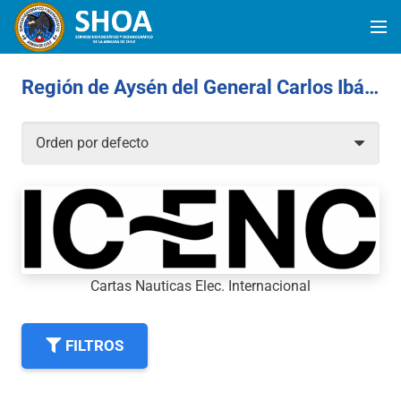
Región de Aysén del General Carlos Ibáñez del Campos
Cartas Nauticas Elec. Internacional
FILTROS