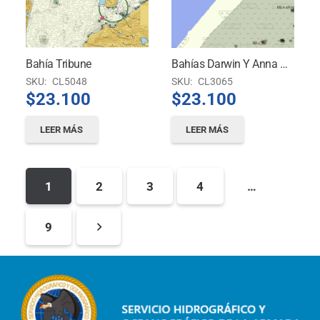
Bahía Tribune
Bahías Darwin Y Anna Pink
SKU:
CL5048
SKU:
CL3065
$
23.100
$
23.100
LEER MÁS
LEER MÁS
1
2
3
4
…
9