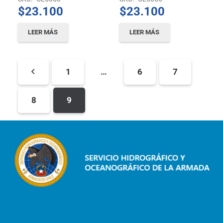
$
23.100
$
23.100
LEER MÁS
LEER MÁS
1
…
6
7
8
9