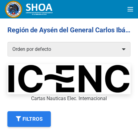
Región de Aysén del General Carlos Ibáñez del Campos
Cartas Nauticas Elec. Internacional
FILTROS