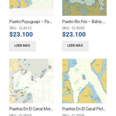
Puerto Puyuguapi – Paso Galvarino – Bahía Dorita
Puerto Río Frío – Bahía Liberta Y Puerto Gray – Puerto Edén
SKU:
CL4012
SKU:
CL5033
$
23.100
$
23.100
LEER MÁS
LEER MÁS
Puertos En El Canal Moraleda
Puertos En El Canal Picton
SKU:
CL5053
SKU:
CL5056