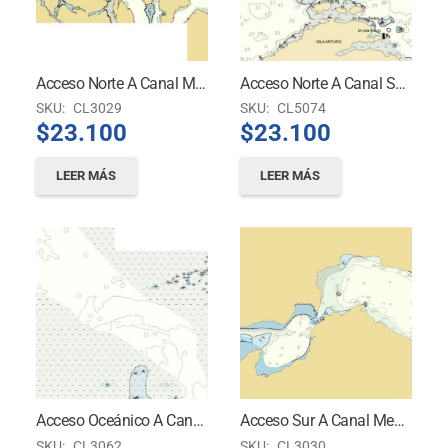
Acceso Norte A Canal Messier – Boca De Canales A Isla Van Der Meulen
Acceso Norte A Canal Santa María Y Angostura White
SKU:
CL3029
SKU:
CL5074
$
23.100
$
23.100
LEER MÁS
LEER MÁS
Acceso Oceánico A Canal Fallos
Acceso Sur A Canal Messier Isla Van Der Meulen A Paso Del Indio
SKU:
CL3062
SKU:
CL3030