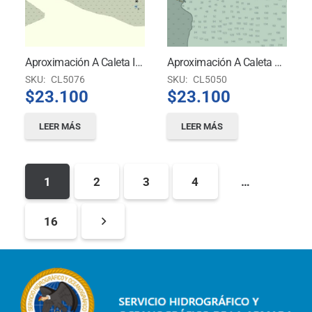
Aproximación A Caleta Inio. De Canal San Pedro A Canal Quilán
Aproximación A Caleta Michilla
SKU:
CL5076
SKU:
CL5050
$
23.100
$
23.100
LEER MÁS
LEER MÁS
1
2
3
4
…
16