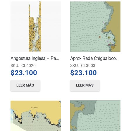
Angostura Inglesa – Paso Del Indio
Aprox Rada Chigualoco, Bahía Conchalí Y Puerto Los Vilos
SKU:
CL4020
SKU:
CL3003
$
23.100
$
23.100
LEER MÁS
LEER MÁS