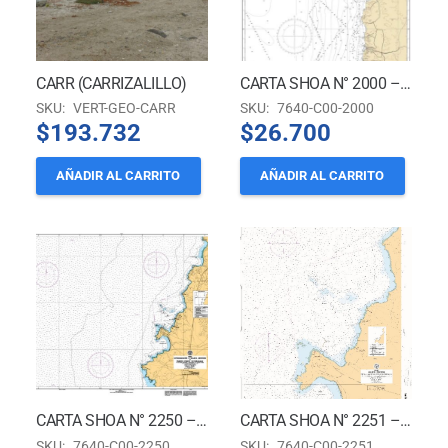
CARR (CARRIZALILLO)
CARTA SHOA N° 2000 – BAHIA MEJILLONES DEL SUR A PUERTO DE CALDERA *
SKU:
VERT-GEO-CARR
SKU:
7640-C00-2000
$
193.732
$
26.700
AÑADIR AL CARRITO
AÑADIR AL CARRITO
CARTA SHOA N° 2250 – APROXIMACIÓN A CALETA ZENTENO Y PUERTO PUNTA TOTORALILLO *
CARTA SHOA N° 2251 – CALETA ZENTENO – TERMINAL MARÍTIMO PUERTO PUNTA TOTORALILLO *
SKU:
7640-C00-2250
SKU:
7640-C00-2251