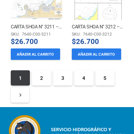
CARTA SHOA N° 3211 – PUERTO HUASCO
CARTA SHOA N° 3212 – PUERTOS EN LA COSTA DE CHILE
SKU:
7640-C00-3211
SKU:
7640-C00-3212
$
26.700
$
26.700
AÑADIR AL CARRITO
AÑADIR AL CARRITO
1
2
3
4
5