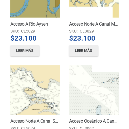
Acceso A Río Aysen
Acceso Norte A Canal Messier – Boca De Canales A Isla Van Der Meulen
SKU:
CL5029
SKU:
CL3029
$
23.100
$
23.100
LEER MÁS
LEER MÁS
Acceso Norte A Canal Santa María Y Angostura White
Acceso Oceánico A Canal Fallos
SKU:
CL5074
SKU:
CL3062