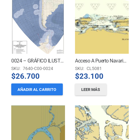
0024 – GRÁFICO ILUSTRATIVO DE LOS ESPACIOS MARÍTIMOS DE JURISDICCIÓN CHILENA *
Acceso A Puerto Navarino, Bahía Honda Y Caleta Lewaia
SKU:
7640-C00-0024
SKU:
CL5081
$
26.700
$
23.100
AÑADIR AL CARRITO
LEER MÁS