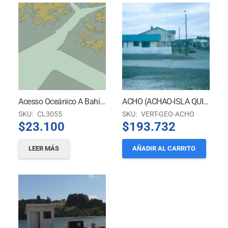
Acesso Oceánico A Bahía Cook
ACHO (ACHAO-ISLA QUINCHAO)
SKU:
CL3055
SKU:
VERT-GEO-ACHO
$
23.100
$
193.732
LEER MÁS
AÑADIR AL CARRITO