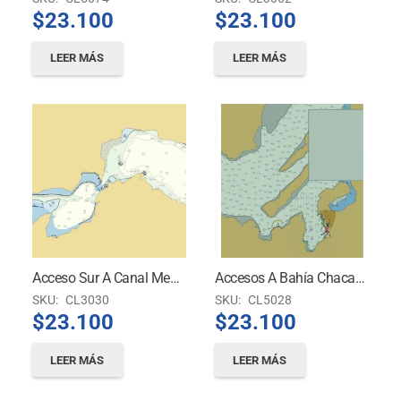
$
23.100
$
23.100
LEER MÁS
LEER MÁS
Acceso Sur A Canal Messier Isla Van Der Meulen A Paso Del Indio
Accesos A Bahía Chacabuco
SKU:
CL3030
SKU:
CL5028
$
23.100
$
23.100
LEER MÁS
LEER MÁS