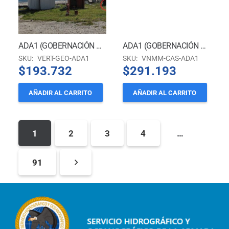
ADA1 (GOBERNACIÓN MARÍTIMA DE CASTRO)
ADA1 (GOBERNACIÓN MARÍTIMA DE CASTRO)
SKU:
VERT-GEO-ADA1
SKU:
VNMM-CAS-ADA1
$
193.732
$
291.193
AÑADIR AL CARRITO
AÑADIR AL CARRITO
1
2
3
4
…
91