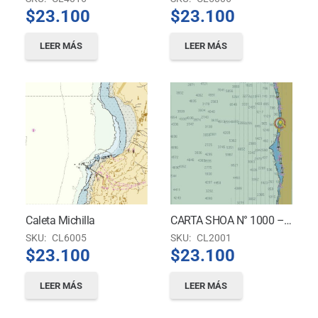
$
23.100
$
23.100
LEER MÁS
LEER MÁS
Caleta Michilla
CARTA SHOA N° 1000 – Rada De Arica A Bahía Mejillones Del Sur *
SKU:
CL6005
SKU:
CL2001
$
23.100
$
23.100
LEER MÁS
LEER MÁS