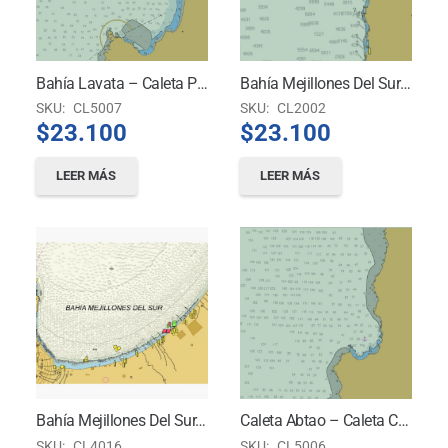
Bahía Lavata – Caleta Pan De Azúcar – Bahía Y Puerto Chañaral – Caleta Esmeralda – Caleta Flamenco -Caleta Barquito
Bahía Mejillones Del Sur A Puerto Caldera
SKU:
CL5007
SKU:
CL2002
$
23.100
$
23.100
LEER MÁS
LEER MÁS
Bahía Mejillones Del Sur. Puerto Mejillones
Caleta Abtao – Caleta Chimba – Caleta Coloso – Caleta Agua Dulce – Caleta Agua Salada – Caleta El Cobre
SKU:
CL4016
SKU:
CL5006