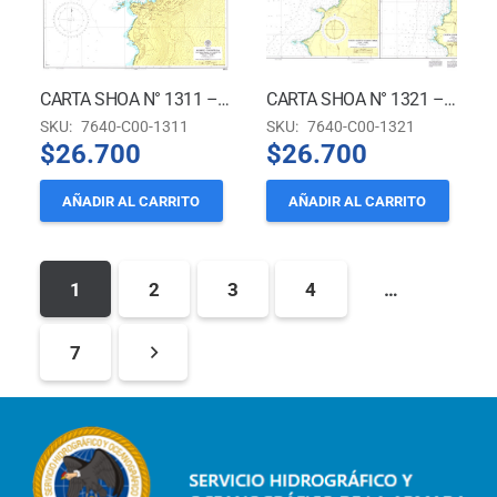
CARTA SHOA N° 1311 – PUERTO DE TOCOPILLA
CARTA SHOA N° 1321 – CALETAS EN LA COSTA DE CHILE
SKU:
7640-C00-1311
SKU:
7640-C00-1321
$
26.700
$
26.700
AÑADIR AL CARRITO
AÑADIR AL CARRITO
1
2
3
4
…
7