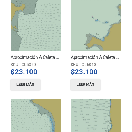
Aproximación A Caleta Michilla
Aproximación A Caleta Zenteno Y Puerto Punta Totoralillo
SKU:
CL5050
SKU:
CL6010
$
23.100
$
23.100
LEER MÁS
LEER MÁS