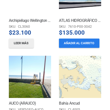
Archipiélago Wellington – Canal Fallos – Isla Bynoe A Isla Knorr Y Angostura Alemana
ATLAS HIDROGRÁFICO DE CHILE
SKU:
CL3060
SKU:
7610-P00-3042
$
23.100
$
135.000
LEER MÁS
AÑADIR AL CARRITO
AUCO (ARAUCO)
Bahía Ancud
SKU:
VERT-GEO-AUCO
SKU:
CL4005