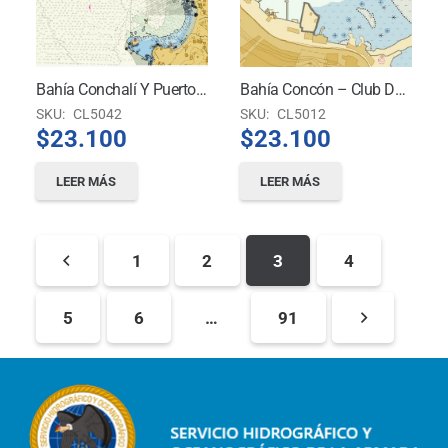
Bahía Conchalí Y Puerto Los Vilos
Bahía Concón – Club De Yates Higuerillas
SKU:
CL5042
SKU:
CL5012
$
23.100
$
23.100
LEER MÁS
LEER MÁS
1
2
3
4
5
6
…
91