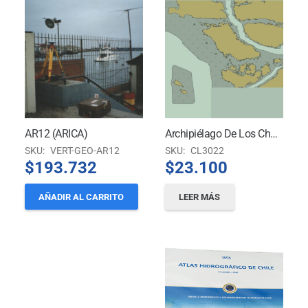
AR12 (ARICA)
Archipiélago De Los Chonos, Canales Oceánicos
SKU:
VERT-GEO-AR12
SKU:
CL3022
$
193.732
$
23.100
AÑADIR AL CARRITO
LEER MÁS