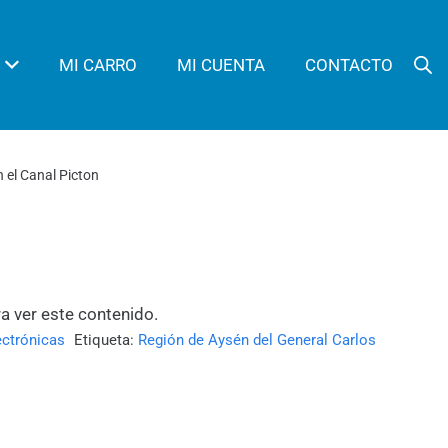
MI CARRO
MI CUENTA
CONTACTO
n el Canal Picton
ra ver este contenido.
ectrónicas
Etiqueta:
Región de Aysén del General Carlos