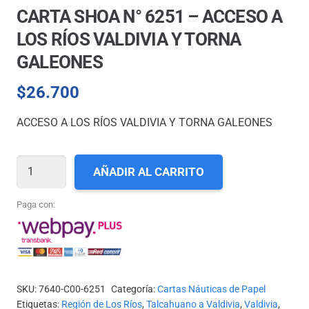
CARTA SHOA N° 6251 – ACCESO A
LOS RÍOS VALDIVIA Y TORNA
GALEONES
$
26.700
ACCESO A LOS RÍOS VALDIVIA Y TORNA GALEONES
CARTA
AÑADIR AL CARRITO
SHOA
N°
Paga con:
6251
-
ACCESO
A
SKU:
7640-C00-6251
Categoría:
Cartas Náuticas de Papel
LOS
Etiquetas:
Región de Los Ríos
,
Talcahuano a Valdivia
,
Valdivia
,