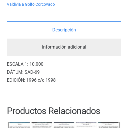
RÍOS
Valdivia a Golfo Corcovado
VALDIVIA
Y
TORNA
Descripción
GALEONES
cantidad
Información adicional
ESCALA 1: 10.000
DÁTUM: SAD-69
EDICIÓN: 1996 c/c 1998
Productos Relacionados