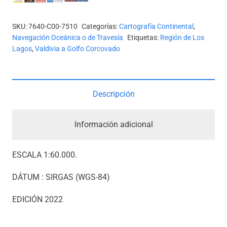
APROXIMACIÓN
A
SKU:
7640-C00-7510
Categorías:
Cartografía Continental
,
CALETA
Navegación Oceánica o de Travesía
Etiquetas:
Región de Los
INIO
Lagos
,
Valdivia a Golfo Corcovado
-
DE
CANAL
Descripción
SAN
PEDRO
Información adicional
A
CANAL
ESCALA 1:60.000.
QUILÁN
cantidad
DÁTUM : SIRGAS (WGS-84)
EDICIÓN 2022