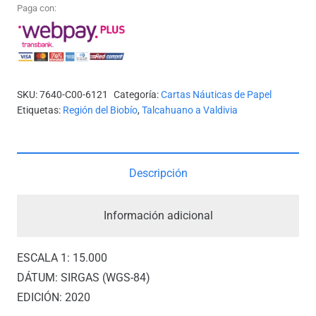
N°
Paga con:
6121
-
BAHÍA
CORONEL
SKU:
7640-C00-6121
Categoría:
Cartas Náuticas de Papel
*
Etiquetas:
Región del Biobío
,
Talcahuano a Valdivia
cantidad
Descripción
Información adicional
ESCALA 1: 15.000
DÁTUM: SIRGAS (WGS-84)
EDICIÓN: 2020