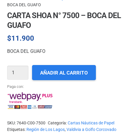
BOCA DEL GUAFO
CARTA SHOA N° 7500 – BOCA DEL
GUAFO
$
11.900
BOCA DEL GUAFO
CARTA
AÑADIR AL CARRITO
SHOA
N°
Paga con:
7500
-
BOCA
DEL
SKU:
7640-C00-7500
Categoría:
Cartas Náuticas de Papel
GUAFO
Etiquetas:
Región de Los Lagos
,
Valdivia a Golfo Corcovado