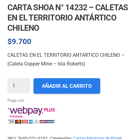
CARTA SHOA N° 14232 – CALETAS
EN EL TERRITORIO ANTÁRTICO
CHILENO
$
9.700
CALETAS EN EL TERRITORIO ANTÁRTICO CHILENO –
(Caleta Copper Mine – Isla Roberts)
CARTA
AÑADIR AL CARRITO
SHOA
N°
Paga con:
14232
-
CALETAS
EN
SKU:
7640-C01-4232
Categorías:
Cartas Náuticas de Papel
,