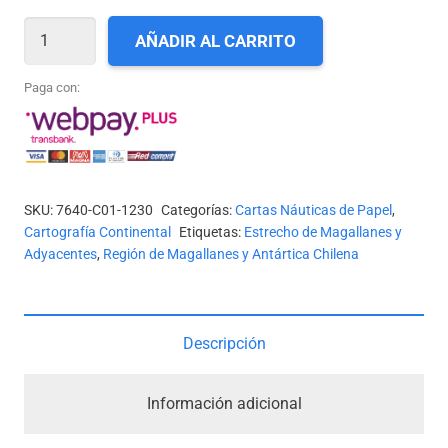
CARTA
AÑADIR AL CARRITO
SHOA
N°
Paga con:
11230
-
CANAL
JERÓNIMO
SKU:
7640-C01-1230
Categorías:
Cartas Náuticas de Papel
,
*
Cartografía Continental
Etiquetas:
Estrecho de Magallanes y
cantidad
Adyacentes
,
Región de Magallanes y Antártica Chilena
Descripción
Información adicional