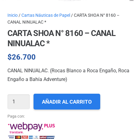
Inicio
/
Cartas Náuticas de Papel
/ CARTA SHOA N° 8160 –
CANAL NINUALAC *
CARTA SHOA N° 8160 – CANAL
NINUALAC *
$
26.700
CANAL NINUALAC. (Rocas Blanco a Roca Engaño, Roca
Engaño a Bahía Adventure)
CARTA
AÑADIR AL CARRITO
SHOA
N°
Paga con:
8160
-