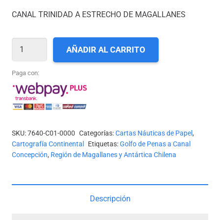
CANAL TRINIDAD A ESTRECHO DE MAGALLANES
CARTA
AÑADIR AL CARRITO
SHOA
N°
Paga con:
10000
-
CANAL
TRINIDAD
SKU:
7640-C01-0000
Categorías:
Cartas Náuticas de Papel
,
A
Cartografía Continental
Etiquetas:
Golfo de Penas a Canal
ESTRECHO
Concepción
,
Región de Magallanes y Antártica Chilena
DE
MAGALLANES
*
Descripción
cantidad