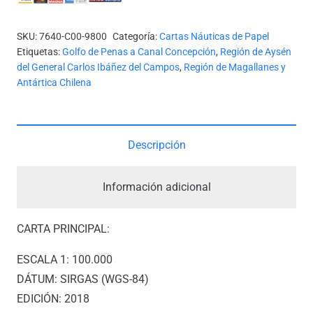
CANALES
FALLOS
SKU:
7640-C00-9800
Categoría:
Cartas Náuticas de Papel
Y
Etiquetas:
Golfo de Penas a Canal Concepción
,
Región de Aysén
LADRILLERO,
del General Carlos Ibáñez del Campos
,
Región de Magallanes y
Antártica Chilena
CANAL
ADALBERTO
A
GOLFO
Descripción
LADRILLERO.
(Paso
Información adicional
The
Knick)
CARTA PRINCIPAL:
*
ESCALA 1: 100.000
cantidad
DÁTUM: SIRGAS (WGS-84)
EDICIÓN: 2018