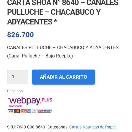
CARTA SHOA N° 8640 – CANALES
PULLUCHE – CHACABUCO Y
ADYACENTES *
$
26.700
CANALES PULLUCHE – CHACABUCO Y ADYACENTES.
(Canal Pulluche – Bajo Roepke)
CARTA
AÑADIR AL CARRITO
SHOA
N°
Paga con:
8640
-
CANALES
PULLUCHE
SKU:
7640-C00-8640
Categorías:
Cartas Náuticas de Papel
,
-