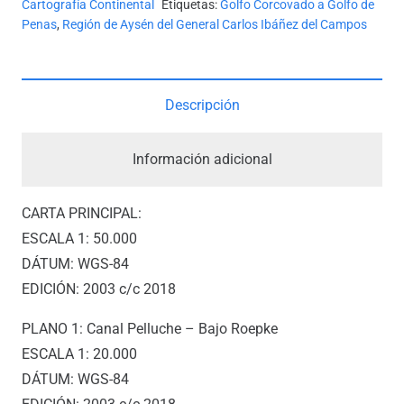
Cartografía Continental
Etiquetas:
Golfo Corcovado a Golfo de
CHACABUCO
Penas
,
Región de Aysén del General Carlos Ibáñez del Campos
Y
ADYACENTES
*
Descripción
cantidad
Información adicional
CARTA PRINCIPAL:
ESCALA 1: 50.000
DÁTUM: WGS-84
EDICIÓN: 2003 c/c 2018
PLANO 1: Canal Pelluche – Bajo Roepke
ESCALA 1: 20.000
DÁTUM: WGS-84