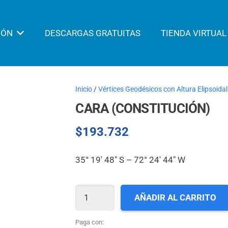
IÓN
DESCARGAS GRATUITAS
TIENDA VIRTUAL
Inicio
/
Vértices Geodésicos con Altura Elipsoidal
CARA (CONSTITUCIÓN)
$
193.732
35° 19′ 48″ S – 72° 24′ 44″ W
CARA
AÑADIR AL CARRITO
(CONSTITUCIÓN)
cantidad
Paga con: