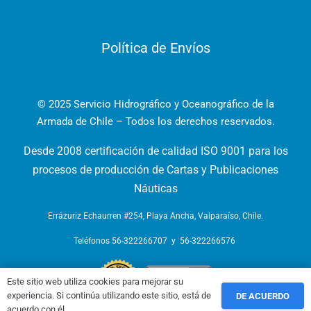
Política de Envíos
© 2025 Servicio Hidrográfico y Oceanográfico de la
Armada de Chile – Todos los derechos reservados.
Desde 2008 certificación de calidad ISO 9001 para los
procesos de producción de Cartas y Publicaciones
Náuticas
Errázuriz Echaurren #254, Playa Ancha, Valparaíso, Chile.
Teléfonos
56-322266707
y
56-322266576
Este sitio web utiliza cookies para mejorar su
experiencia. Si continúa utilizando este sitio, está de
DE ACUERDO
acuerdo con él.