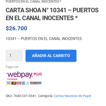
PUERTOS EN EL CANAL INOCENTES *
CARTA SHOA N° 10341 – PUERTOS
EN EL CANAL INOCENTES *
$
26.700
10341 – PUERTOS EN EL CANAL INOCENTES
CARTA
AÑADIR AL CARRITO
SHOA
N°
Paga con:
10341
-
PUERTOS
EN
SKU:
7640-C01-0341
Categoría:
Cartas Náuticas de Papel
EL
CANAL