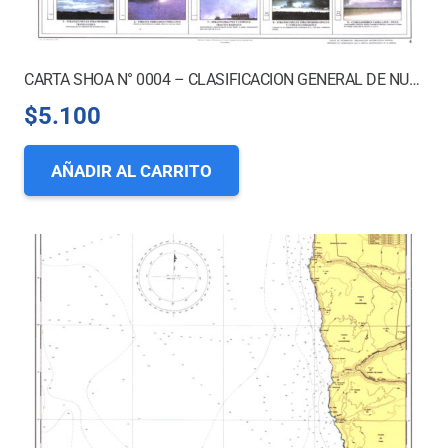
CARTA SHOA N° 0004 – CLASIFICACION GENERAL DE NUBES
$
5.100
AÑADIR AL CARRITO