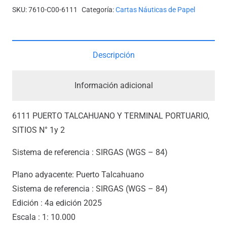
Y
SKU:
7610-C00-6111
Categoría:
Cartas Náuticas de Papel
TERMINAL
PORTUARIO,
SITIOS
Descripción
N°
1
Información adicional
Y
2
6111 PUERTO TALCAHUANO Y TERMINAL PORTUARIO,
*
SITIOS N° 1y 2
cantidad
Sistema de referencia : SIRGAS (WGS – 84)
Plano adyacente: Puerto Talcahuano
Sistema de referencia : SIRGAS (WGS – 84)
Edición : 4a edición 2025
Escala : 1: 10.000