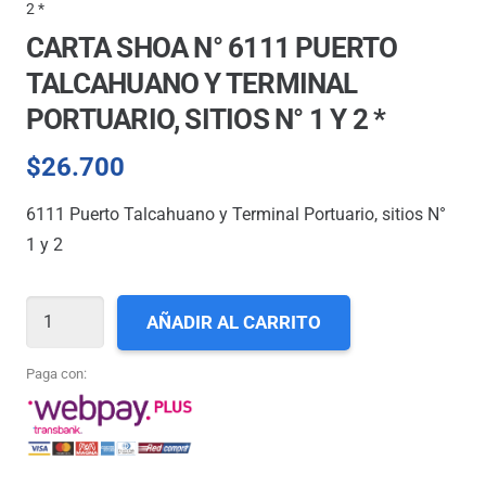
2 *
CARTA SHOA N° 6111 PUERTO
TALCAHUANO Y TERMINAL
PORTUARIO, SITIOS N° 1 Y 2 *
$
26.700
6111 Puerto Talcahuano y Terminal Portuario, sitios N°
1 y 2
CARTA
AÑADIR AL CARRITO
SHOA
N°
Paga con:
6111
PUERTO
TALCAHUANO