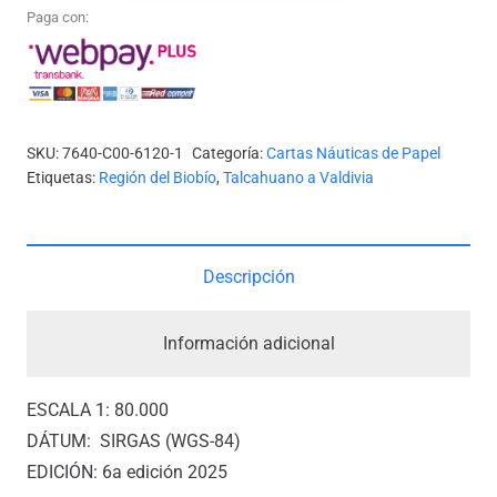
N°
Paga con:
6120
-
GOLFO
DE
SKU:
7640-C00-6120-1
Categoría:
Cartas Náuticas de Papel
ARAUCO
Etiquetas:
Región del Biobío
,
Talcahuano a Valdivia
*
(Nueva
edición)
Descripción
cantidad
Información adicional
ESCALA 1: 80.000
DÁTUM: SIRGAS (WGS-84)
EDICIÓN: 6a edición 2025