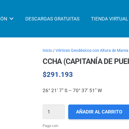
IÓN
DESCARGAS GRATUITAS
TIENDA VIRTUAL
Inicio
/
Vértices Geodésicos con Altura de Marea
CCHA (CAPITANÍA DE PU
$
291.193
26° 21′ 7″ S – 70° 37′ 51″ W
CCHA
AÑADIR AL CARRITO
(CAPITANÍA
DE
Paga con: