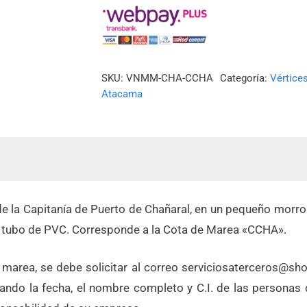
PUERTO
DE
CHAÑARAL)
cantidad
SKU:
VNMM-CHA-CCHA
Categoría:
Vértice
Atacama
de la Capitanía de Puerto de Chañaral, en un pequeño morro c
 tubo de PVC. Corresponde a la Cota de Marea «CCHA».
 marea, se debe solicitar al correo serviciosaterceros@shoa
icando la fecha, el nombre completo y C.I. de las personas 