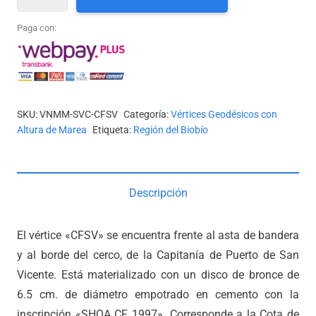
(CAPITANÍA
DE
Paga con:
PUERTO
DE
SAN
VICENTE)
SKU:
VNMM-SVC-CFSV
Categoría:
Vértices Geodésicos con
cantidad
Altura de Marea
Etiqueta:
Región del Biobío
Descripción
El vértice «CFSV» se encuentra frente al asta de bandera
y al borde del cerco, de la Capitanía de Puerto de San
Vicente. Está materializado con un disco de bronce de
6.5 cm. de diámetro empotrado en cemento con la
inscripción «SHOA CF 1997». Corresponde a la Cota de