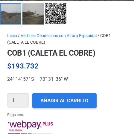
Inicio
/
Vértices Geodésicos con Altura Elipsoidal
/ COB1
(CALETA EL COBRE)
COB1 (CALETA EL COBRE)
$
193.732
24° 14′ 57″ S – 70° 31′ 36″ W
COB1
AÑADIR AL CARRITO
(CALETA
EL
Paga con:
COBRE)
cantidad