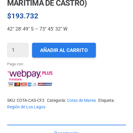
MARÍTIMA DE CASTRO)
$
193.732
42° 28′ 49″ S – 73° 45′ 32″ W
COTA-
AÑADIR AL CARRITO
CAS-
CF2
Paga con:
(GOBERNACIÓN
MARÍTIMA
DE
CASTRO)
SKU:
COTA-CAS-CF2
Categoría:
Cotas de Marea
Etiqueta:
cantidad
Región de Los Lagos