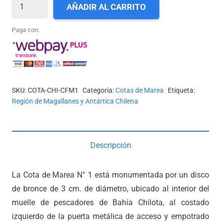
COTA-
AÑADIR AL CARRITO
CHI-
CFM1
Paga con:
(BAHÍA
CHILOTA)
cantidad
SKU:
COTA-CHI-CFM1
Categoría:
Cotas de Marea
Etiqueta:
Región de Magallanes y Antártica Chilena
Descripción
La Cota de Marea N° 1 está monumentada por un disco
de bronce de 3 cm. de diámetro, ubicado al interior del
muelle de pescadores de Bahía Chilota, al costado
izquierdo de la puerta metálica de acceso y empotrado