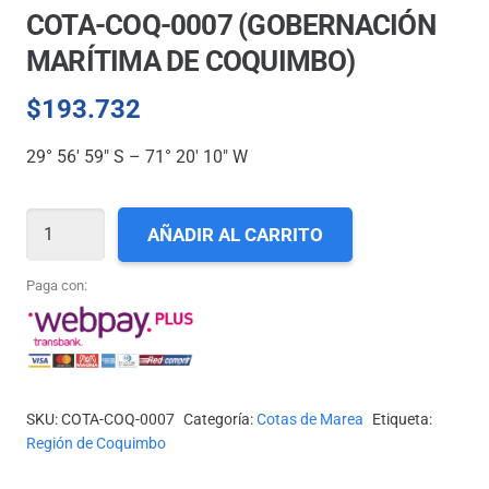
COTA-COQ-0007 (GOBERNACIÓN
MARÍTIMA DE COQUIMBO)
$
193.732
29° 56′ 59″ S – 71° 20′ 10″ W
COTA-
AÑADIR AL CARRITO
COQ-
0007
Paga con:
(GOBERNACIÓN
MARÍTIMA
DE
COQUIMBO)
SKU:
COTA-COQ-0007
Categoría:
Cotas de Marea
Etiqueta:
cantidad
Región de Coquimbo