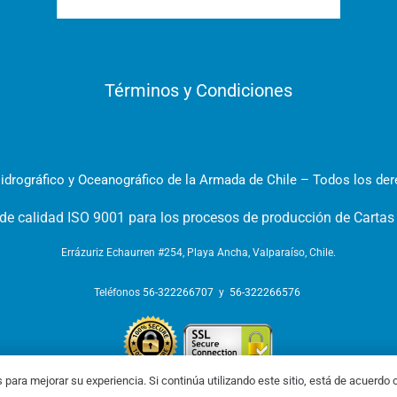
Términos y Condiciones
idrográfico y Oceanográfico de la Armada de Chile – Todos los de
 de calidad ISO 9001 para los procesos de producción de Cartas
Errázuriz Echaurren #254, Playa Ancha, Valparaíso, Chile.
Teléfonos
56-322266707
y
56-322266576
s para mejorar su experiencia. Si continúa utilizando este sitio, está de acuerdo c