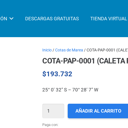
IÓN
DESCARGAS GRATUITAS
TIENDA VIRTUAL
Inicio
/
Cotas de Marea
/ COTA-PAP-0001 (CAL
COTA-PAP-0001 (CALETA
$
193.732
25° 0′ 32″ S – 70° 28′ 7″ W
COTA-
AÑADIR AL CARRITO
PAP-
0001
Paga con: