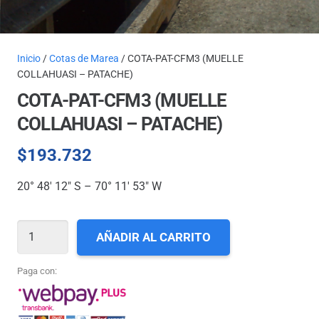
Inicio
/
Cotas de Marea
/ COTA-PAT-CFM3 (MUELLE
COLLAHUASI – PATACHE)
COTA-PAT-CFM3 (MUELLE
COLLAHUASI – PATACHE)
$
193.732
20° 48′ 12″ S – 70° 11′ 53″ W
COTA-
AÑADIR AL CARRITO
PAT-
CFM3
Paga con:
(MUELLE
COLLAHUASI