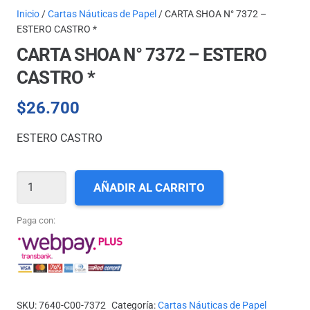
Inicio
/
Cartas Náuticas de Papel
/ CARTA SHOA N° 7372 –
ESTERO CASTRO *
CARTA SHOA N° 7372 – ESTERO
CASTRO *
$
26.700
ESTERO CASTRO
CARTA
AÑADIR AL CARRITO
SHOA
N°
Paga con:
7372
-
ESTERO
CASTRO
SKU:
7640-C00-7372
Categoría:
Cartas Náuticas de Papel