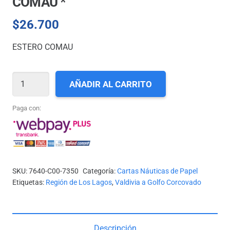
COMAU *
$
26.700
ESTERO COMAU
CARTA
AÑADIR AL CARRITO
SHOA
N°
Paga con:
7350
-
ESTERO
COMAU
SKU:
7640-C00-7350
Categoría:
Cartas Náuticas de Papel
*
Etiquetas:
Región de Los Lagos
,
Valdivia a Golfo Corcovado
cantidad
Descripción