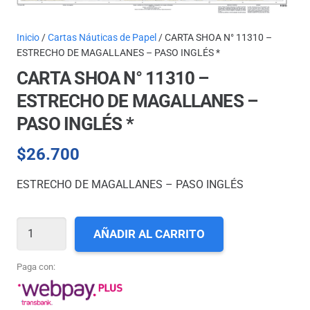
Inicio
/
Cartas Náuticas de Papel
/ CARTA SHOA N° 11310 –
ESTRECHO DE MAGALLANES – PASO INGLÉS *
CARTA SHOA N° 11310 –
ESTRECHO DE MAGALLANES –
PASO INGLÉS *
$
26.700
ESTRECHO DE MAGALLANES – PASO INGLÉS
CARTA
AÑADIR AL CARRITO
SHOA
N°
Paga con:
11310
-