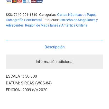
ESTRECHO
DE
SKU:
7640-C01-1310
Categorías:
Cartas Náuticas de Papel
,
MAGALLANES
Cartografía Continental
Etiquetas:
Estrecho de Magallanes y
-
Adyacentes
,
Región de Magallanes y Antártica Chilena
PASO
INGLÉS
*
Descripción
cantidad
Información adicional
ESCALA 1: 50.000
DÁTUM: SIRGAS (WGS-84)
EDICIÓN: 2009 c/c 2020