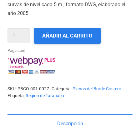
curvas de nivel cada 5 m., formato DWG, elaborado el
año 2005
I-
AÑADIR AL CARRITO
27_CALETA
YAPES
Paga con:
A
PUNTA
PATILLOS
cantidad
SKU:
PBCO-001-0027
Categoría:
Planos del Borde Costero
Etiqueta:
Región de Tarapacá
Descripción