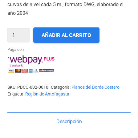
curvas de nivel cada 5 m., formato DWG, elaborado el
año 2004
II-
AÑADIR AL CARRITO
10_PUNTA
AGUA
Paga con:
DULCE
A
CALETA
CONCHUELA
SKU:
PBCO-002-0010
Categoría:
Planos del Borde Costero
cantidad
Etiqueta:
Región de Antofagasta
Descripción