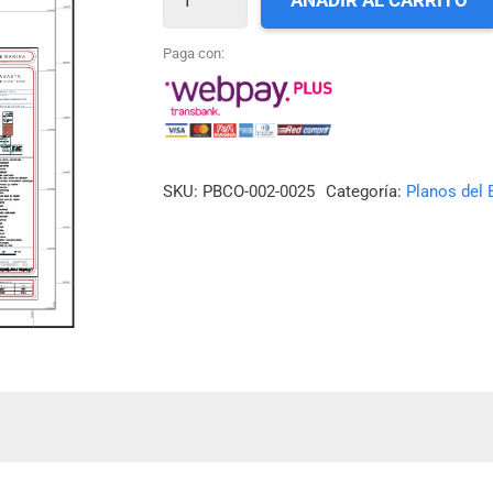
AÑADIR AL CARRITO
25_CALETA
BANDURRIA
Paga con:
DEL
SUR
A
ENSENADA
SKU:
PBCO-002-0025
Categoría:
Planos del 
LA
CALETA
cantidad