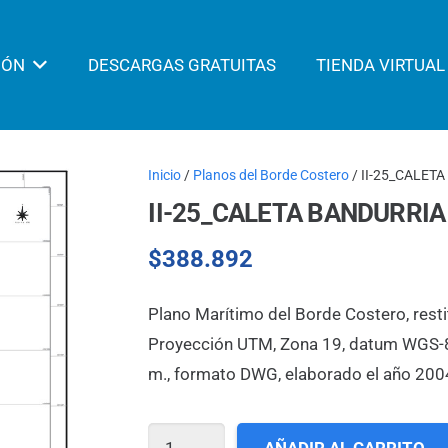
IÓN
DESCARGAS GRATUITAS
TIENDA VIRTUAL
Inicio
/
Planos del Borde Costero
/ II-25_CALET
II-25_CALETA BANDURRIA
$
388.892
Plano Marítimo del Borde Costero, resti
Proyección UTM, Zona 19, datum WGS-84,
m., formato DWG, elaborado el año 200
II-