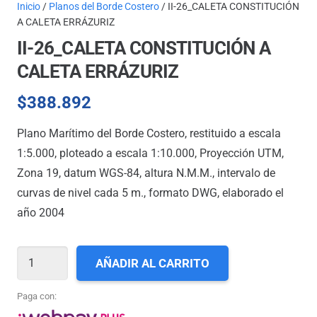
Inicio
/
Planos del Borde Costero
/ II-26_CALETA CONSTITUCIÓN
A CALETA ERRÁZURIZ
II-26_CALETA CONSTITUCIÓN A
CALETA ERRÁZURIZ
$
388.892
Plano Marítimo del Borde Costero, restituido a escala
1:5.000, ploteado a escala 1:10.000, Proyección UTM,
Zona 19, datum WGS-84, altura N.M.M., intervalo de
curvas de nivel cada 5 m., formato DWG, elaborado el
año 2004
II-
AÑADIR AL CARRITO
26_CALETA
CONSTITUCIÓN
Paga con:
A