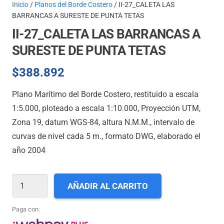
Inicio
/
Planos del Borde Costero
/ II-27_CALETA LAS
BARRANCAS A SURESTE DE PUNTA TETAS
II-27_CALETA LAS BARRANCAS A
SURESTE DE PUNTA TETAS
$
388.892
Plano Marítimo del Borde Costero, restituido a escala
1:5.000, ploteado a escala 1:10.000, Proyección UTM,
Zona 19, datum WGS-84, altura N.M.M., intervalo de
curvas de nivel cada 5 m., formato DWG, elaborado el
año 2004
II-
AÑADIR AL CARRITO
27_CALETA
LAS
Paga con:
BARRANCAS