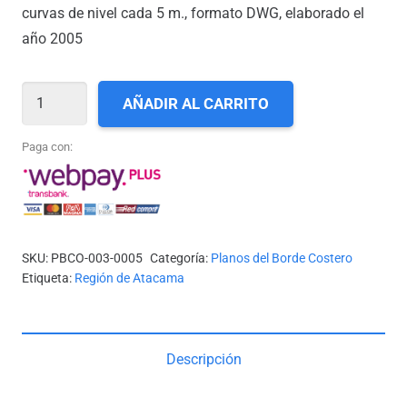
curvas de nivel cada 5 m., formato DWG, elaborado el
año 2005
III-
AÑADIR AL CARRITO
05_BAHÍA
LAS
Paga con:
ÁNIMAS
A
CALETA
EL
SKU:
PBCO-003-0005
Categoría:
Planos del Borde Costero
PEDREGAL
Etiqueta:
Región de Atacama
cantidad
Descripción