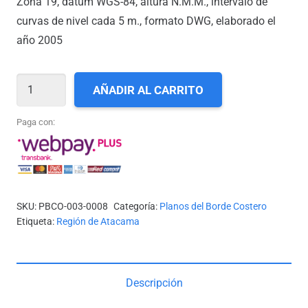
Zona 19, datum WGS-84, altura N.M.M., intervalo de
curvas de nivel cada 5 m., formato DWG, elaborado el
año 2005
III-
AÑADIR AL CARRITO
08_CALETA
OBISPO
Paga con:
A
CALETA
OBISPITO
cantidad
SKU:
PBCO-003-0008
Categoría:
Planos del Borde Costero
Etiqueta:
Región de Atacama
Descripción