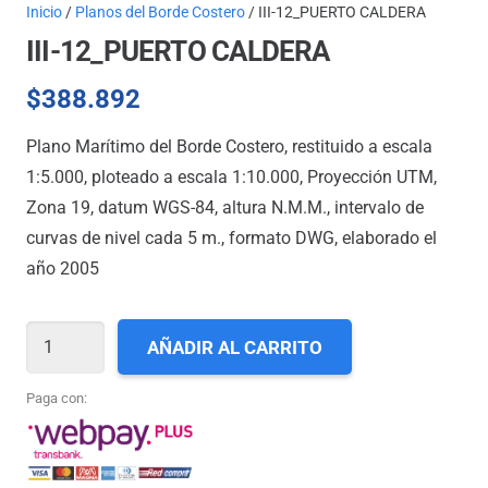
Inicio
/
Planos del Borde Costero
/ III-12_PUERTO CALDERA
III-12_PUERTO CALDERA
$
388.892
Plano Marítimo del Borde Costero, restituido a escala
1:5.000, ploteado a escala 1:10.000, Proyección UTM,
Zona 19, datum WGS-84, altura N.M.M., intervalo de
curvas de nivel cada 5 m., formato DWG, elaborado el
año 2005
III-
AÑADIR AL CARRITO
12_PUERTO
CALDERA
Paga con:
cantidad