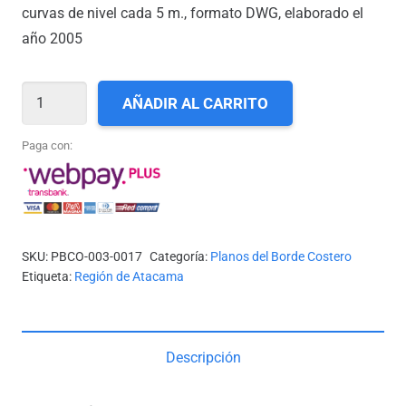
curvas de nivel cada 5 m., formato DWG, elaborado el
año 2005
III-
AÑADIR AL CARRITO
17_PUNTA
DALLAS
Paga con:
A
PUNTA
VERDE
cantidad
SKU:
PBCO-003-0017
Categoría:
Planos del Borde Costero
Etiqueta:
Región de Atacama
Descripción