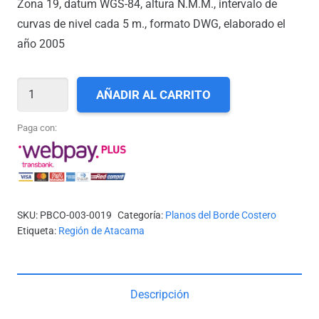
Zona 19, datum WGS-84, altura N.M.M., intervalo de
curvas de nivel cada 5 m., formato DWG, elaborado el
año 2005
III-
AÑADIR AL CARRITO
19_ISLA
RUKY
Paga con:
A
PUNTA
HARDY
cantidad
SKU:
PBCO-003-0019
Categoría:
Planos del Borde Costero
Etiqueta:
Región de Atacama
Descripción