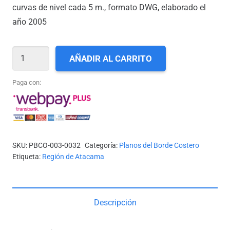
curvas de nivel cada 5 m., formato DWG, elaborado el
año 2005
III-
AÑADIR AL CARRITO
32_PUNTA
SALINAS
Paga con:
A
PUNTA
EL
ESPIADERO
SKU:
PBCO-003-0032
Categoría:
Planos del Borde Costero
cantidad
Etiqueta:
Región de Atacama
Descripción