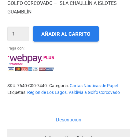
GOLFO CORCOVADO – ISLA CHAULLÍN A ISLOTES
GUAMBLÍN
CARTA
AÑADIR AL CARRITO
SHOA
N°
Paga con:
7440
-
GOLFO
CORCOVADO
SKU:
7640-C00-7440
Categoría:
Cartas Náuticas de Papel
-
Etiquetas:
Región de Los Lagos
,
Valdivia a Golfo Corcovado
ISLA
CHAULLÍN
A
Descripción
ISLOTES
GUAMBLÍN