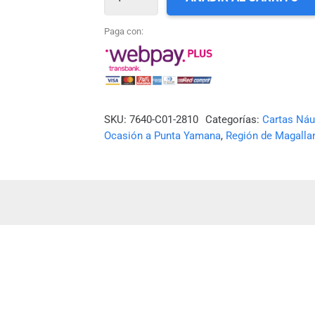
SHOA
N°
Paga con:
12810
-
ISLA
TIERRA
SKU:
7640-C01-2810
Categorías:
Cartas Náu
Ocasión a Punta Yamana
,
Región de Magallan
DEL
FUEGO,
CANAL
BEAGLE,
BRAZOS
NOROESTE
Y
SUDOESTE
*