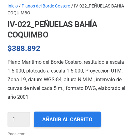
Inicio
/
Planos del Borde Costero
/ IV-022_PEÑUELAS BAHÍA
COQUIMBO
IV-022_PEÑUELAS BAHÍA
COQUIMBO
$
388.892
Plano Marítimo del Borde Costero, restituido a escala
1:5.000, ploteado a escala 1:5.000, Proyección UTM,
Zona 19, datum WGS-84, altura N.M.M., intervalo de
curvas de nivel cada 5 m., formato DWG, elaborado el
año 2001
IV-
AÑADIR AL CARRITO
022_PEÑUELAS
BAHÍA
Paga con: