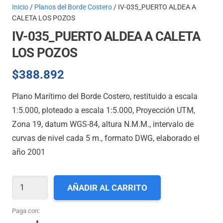
Inicio
/
Planos del Borde Costero
/ IV-035_PUERTO ALDEA A
CALETA LOS POZOS
IV-035_PUERTO ALDEA A CALETA
LOS POZOS
$
388.892
Plano Marítimo del Borde Costero, restituido a escala
1:5.000, ploteado a escala 1:5.000, Proyección UTM,
Zona 19, datum WGS-84, altura N.M.M., intervalo de
curvas de nivel cada 5 m., formato DWG, elaborado el
año 2001
IV-
AÑADIR AL CARRITO
035_PUERTO
ALDEA
Paga con: